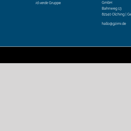
GmbH
i
d
verde
Gruppe
Bahnweg 13
82140 Olching | 
hallo@gzimi.de