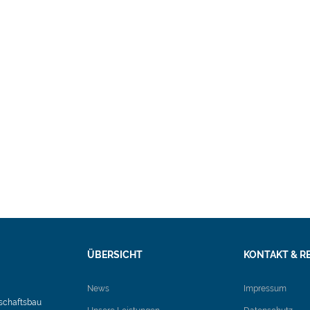
HOME
UNSERE LEISTUNGEN
PROJEKTE UND R
ÜBERSICHT
KONTAKT & R
News
Impressum
schaftsbau