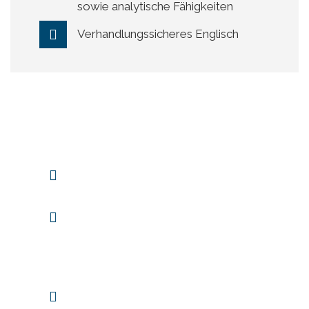
sowie analytische Fähigkeiten
Verhandlungssicheres Englisch
Wir bieten dir:
Ein attraktives Gehaltspaket und
Dienstwagen zur Privatnutzung
Die Möglichkeit, in einem
dynamischen Team Ihren
individuellen Beitrag zum
Gesamterfolg beizutragen
Attraktives Corporate Benefits