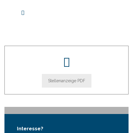
Programm
Vereinbarkeit von Beruf und
Privatleben: teilweise mobiles
Arbeiten ist möglich
Stellenanzeige PDF
Interesse?